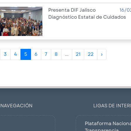
Presenta DIF Jalisco
16/0
Diagnóstico Estatal de Cuidados
3
4
5
6
7
8
...
21
22
›
NAVEGACIÓN
LIGAS DE INTER
Plataforma Naciona
Transparencia