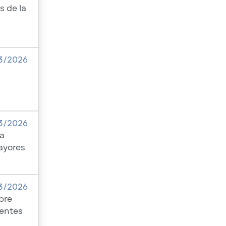
s de la
3/2026
3/2026
ra
ayores
03/2026
bre
centes