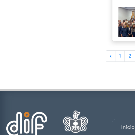
‹
1
2
Inicio