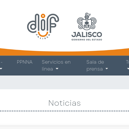
-
PPNNA
Servicios en
Sala de
T
línea
prensa
Noticias