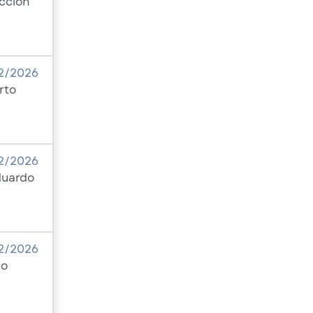
ección
2/2026
rto
2/2026
duardo
2/2026
do