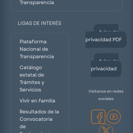
Transparencia
LIGAS DE INTERÉS
Aviso de
privacidad PDF
Plataforma
Nacional de
Transparencia
Aviso de
Catálogo
privacidad
estatal de
Trámites y
Servicios
Visítanos en redes
sociales
Vivir en Familia
Resultados de la
Convocatoria
de