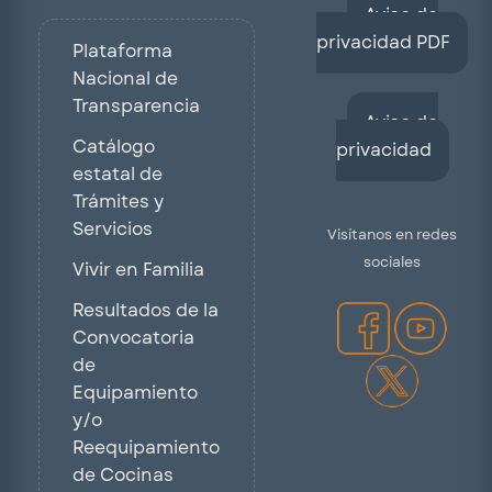
Aviso de
privacidad PDF
Plataforma
Nacional de
Transparencia
Aviso de
Catálogo
privacidad
estatal de
Trámites y
Servicios
Visítanos en redes
sociales
Vivir en Familia
Resultados de la
Convocatoria
de
Equipamiento
y/o
Reequipamiento
de Cocinas