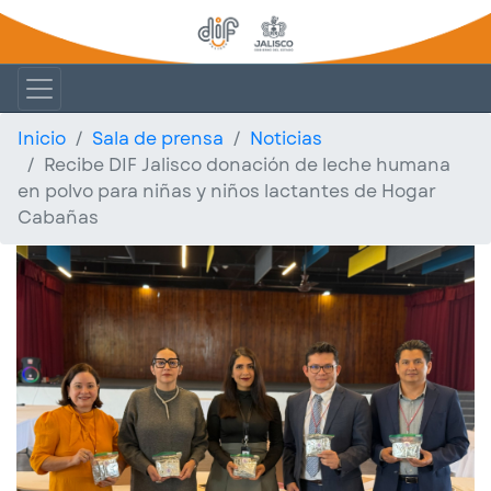
Inicio
Sala de prensa
Noticias
Recibe DIF Jalisco donación de leche humana
en polvo para niñas y niños lactantes de Hogar
Cabañas