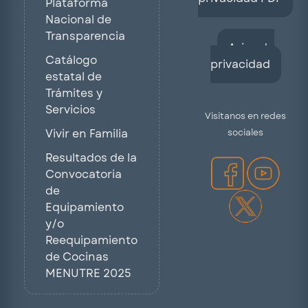
Plataforma
Nacional de
Transparencia
Aviso de
Catálogo
privacidad
estatal de
Trámites y
Servicios
Visítanos en redes
sociales
Vivir en Familia
Resultados de la
Convocatoria
de
Equipamiento
y/o
Reequipamiento
de Cocinas
MENUTRE 2025