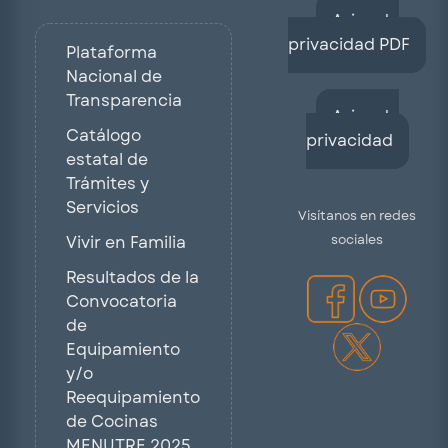
Aviso de
privacidad PDF
Plataforma
Nacional de
Transparencia
Aviso de
Catálogo
privacidad
estatal de
Trámites y
Servicios
Visítanos en redes
sociales
Vivir en Familia
Resultados de la
Convocatoria
de
Equipamiento
y/o
Reequipamiento
de Cocinas
MENUTRE 2025